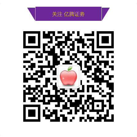
关注 亿腾证劵