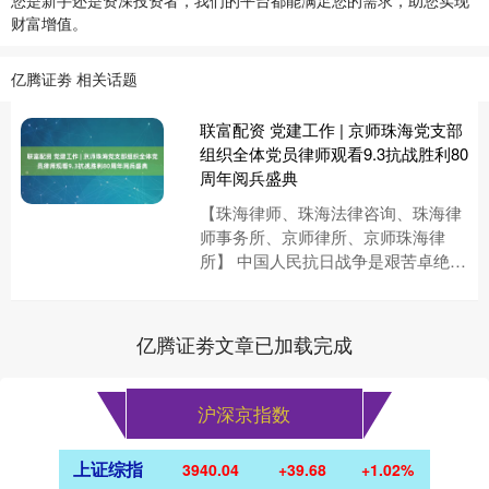
您是新手还是资深投资者，我们的平台都能满足您的需求，助您实现
财富增值。
亿腾证劵 相关话题
联富配资 党建工作 | 京师珠海党支部
组织全体党员律师观看9.3抗战胜利80
周年阅兵盛典
【珠海律师、珠海法律咨询、珠海律
师事务所、京师律所、京师珠海律
所】 中国人民抗日战争是艰苦卓绝的
伟大战争。在中国共产党倡导建立的
抗日民族统一战线旗帜下，中国人
民....
亿腾证劵文章已加载完成
沪深京指数
上证综指
3940.04
+39.68
+1.02%