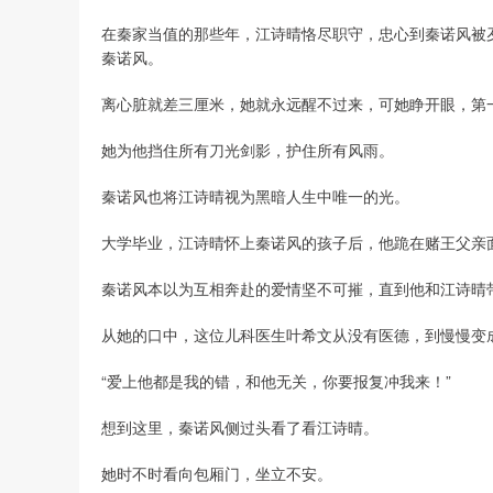
在秦家当值的那些年，江诗晴恪尽职守，忠心到秦诺风被
秦诺风。
离心脏就差三厘米，她就永远醒不过来，可她睁开眼，第
她为他挡住所有刀光剑影，护住所有风雨。
秦诺风也将江诗晴视为黑暗人生中唯一的光。
大学毕业，江诗晴怀上秦诺风的孩子后，他跪在赌王父亲
秦诺风本以为互相奔赴的爱情坚不可摧，直到他和江诗晴
从她的口中，这位儿科医生叶希文从没有医德，到慢慢变
“爱上他都是我的错，和他无关，你要报复冲我来！”
想到这里，秦诺风侧过头看了看江诗晴。
她时不时看向包厢门，坐立不安。