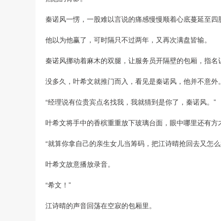
秦诺风一愣，一股难以言说的痛感慢慢顺着心底蔓延至四
他以为他赢了，可时隔只不过两年，又再次满盘皆输。
秦诺风挪动着麻木的双腿，让服务员开隔壁的包厢，指名
没多久，叶希文就推门而入，看见是秦诺风，他并不意外
“经理说有位贵宾点名找我，我就猜到是你了，秦诺风。”
叶希文将手中的香槟重重放下玻璃台面，眼中哪里还有方
“就算你拿自己的亲生女儿当筹码，把江诗晴抢回去又怎么
叶希文故意播放录音。
“希文！”
江诗晴的声音回荡在空寂的包厢里。