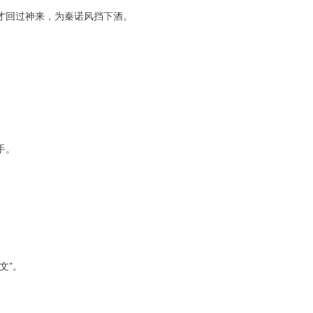
才回过神来，为秦诺风挡下酒。
手。
文”。