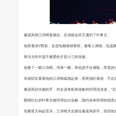
秦诺风和江诗晴复婚后，在顶级会所又遇到了叶希文。
他穿着深V西装，走进包厢推销香槟，被客人调戏，也温
再无当年叫嚣不被爱的才是小三的张扬。
他看了一眼江诗晴，浑身一颤，再也抓不住酒瓶，昂贵的
本就怔怔看着他的江诗晴猛地起身，死死地盯着他，不自
秦诺风拉住她的手，对走进来躬身道歉的经理淡淡道，“没
眼睛红红的叶希文被经理拉出包厢，隐约传来经理的指责
包厢里又响起音乐，江诗晴才反握住秦诺风的手，坐回他