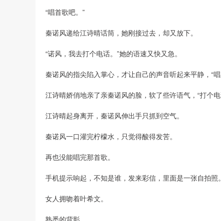
“唱首歌吧。”
秦诺风递给江诗晴话筒，她刚接过去，却又放下。
“诺风，我去打个电话。”她的语速又快又急。
秦诺风的指尖陷入掌心，才让自己的声音听起来平静，“唱
江诗晴娇俏地亲了亲秦诺风的脸，软了些许语气，“打个电
江诗晴起身离开，秦诺风伸出手只抓到空气。
秦诺风一口灌完柠檬水，只觉得酸得发苦。
再也没能唱完那首歌。
手机提示响起，不知是谁，发来彩信，里面是一张自拍照
女人拥吻着叶希文。
熟悉的背影。