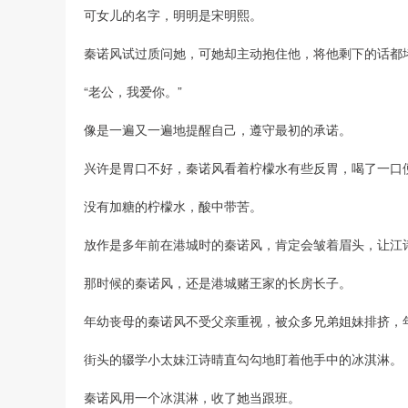
可女儿的名字，明明是宋明熙。
秦诺风试过质问她，可她却主动抱住他，将他剩下的话都
“老公，我爱你。”
像是一遍又一遍地提醒自己，遵守最初的承诺。
兴许是胃口不好，秦诺风看着柠檬水有些反胃，喝了一口
没有加糖的柠檬水，酸中带苦。
放作是多年前在港城时的秦诺风，肯定会皱着眉头，让江
那时候的秦诺风，还是港城赌王家的长房长子。
年幼丧母的秦诺风不受父亲重视，被众多兄弟姐妹排挤，
街头的辍学小太妹江诗晴直勾勾地盯着他手中的冰淇淋。
秦诺风用一个冰淇淋，收了她当跟班。