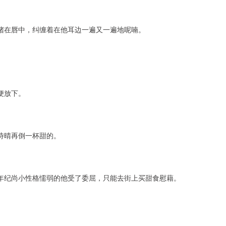
堵在唇中，纠缠着在他耳边一遍又一遍地呢喃。
便放下。
诗晴再倒一杯甜的。
年纪尚小性格懦弱的他受了委屈，只能去街上买甜食慰藉。