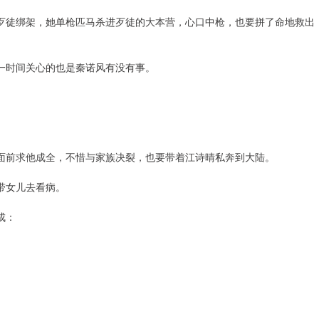
歹徒绑架，她单枪匹马杀进歹徒的大本营，心口中枪，也要拼了命地救出
一时间关心的也是秦诺风有没有事。
面前求他成全，不惜与家族决裂，也要带着江诗晴私奔到大陆。
带女儿去看病。
成：