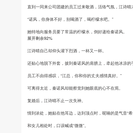
直到一同来公司团建的员工过来敬酒，活络气氛，江诗晴
“诺风，你身体不好，别喝酒了，喝柠檬水吧。”
她特地向服务员要了常温的柠檬水，倒好递给秦诺风。
展开剩余92%
江诗晴自己却仰头灌下烈酒，一杯又一杯。
还贴心地脱下外套，披到秦诺风的肩膀上，牵起他冰凉的
员工不由得感叹，“江总，你和你的丈夫感情真好。”
可离得太近，秦诺风却能察觉到她眼底的心不在焉。
复婚后，江诗晴不止一次失神。
情到浓处，她贴在他耳边，达到顶点时，呢喃的是气音“希
和女儿相处时，口误喊成“微微”。