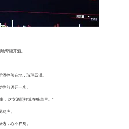
顺地弯腰开酒。
洋酒摔落在地，玻璃四溅。
觉往前迈开一步。
事，这支酒照样算在账单里。”
谩骂声。
身边，心不在焉。