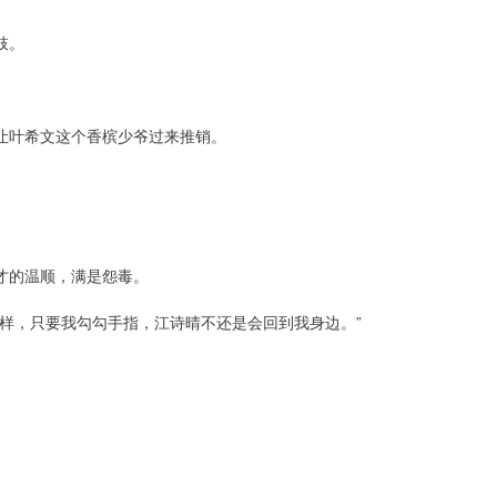
肢。
让叶希文这个香槟少爷过来推销。
。
才的温顺，满是怨毒。
样，只要我勾勾手指，江诗晴不还是会回到我身边。”