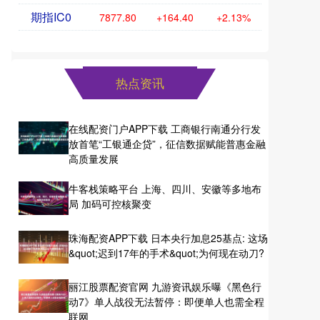
期指IC0
7877.80
+164.40
+2.13%
热点资讯
在线配资门户APP下载 工商银行南通分行发
放首笔“工银通企贷”，征信数据赋能普惠金融
高质量发展
牛客栈策略平台 上海、四川、安徽等多地布
局 加码可控核聚变
珠海配资APP下载 日本央行加息25基点: 这场
&quot;迟到17年的手术&quot;为何现在动刀?
丽江股票配资官网 九游资讯娱乐曝《黑色行
动7》单人战役无法暂停：即便单人也需全程
联网