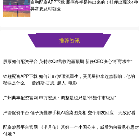
京融配资APP下载 肠癌多半是拖出来的！排便出现这4种
异常要及时就医
推荐资讯
股票如何配资平台 英特尔Q2营收跑赢预期 新任CEO决心“断臂求生”
锦鲤配资APP下载 如何让87岁顶流重生，受周星驰李连杰影响，他的
秘诀是什么！_詹姆斯·古恩_超人_电影
广州典丰配资官网 申万宏源：调整是也只是“怀疑牛市级别”
严管配资平台 锤子折叠屏手机AI渲染图亮相 交个朋友回应：无敌好看
配资炒股平台官网 《芈月传》莒姬一个小国公主，威后为何费尽心思对
付她？