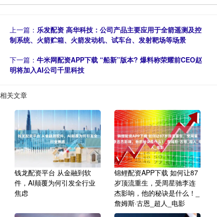
上一篇：
乐发配资 高华科技：公司产品主要应用于全箭遥测及控
制系统、火箭贮箱、火箭发动机、试车台、发射靶场等场景
下一篇：
牛米网配资APP下载 “船新”版本? 爆料称荣耀前CEO赵
明将加入AI公司千里科技
相关文章
钱龙配资平台 从金融到软
锦鲤配资APP下载 如何让87
件，AI颠覆为何引发全行业
岁顶流重生，受周星驰李连
焦虑
杰影响，他的秘诀是什么！_
詹姆斯·古恩_超人_电影