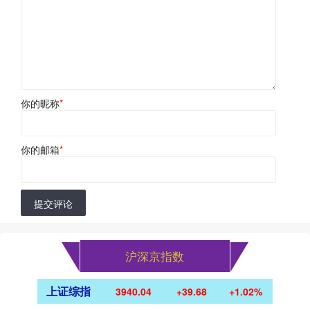
你的昵称
*
你的邮箱
*
提交评论
沪深京指数
上证综指
3940.04
+39.68
+1.02%