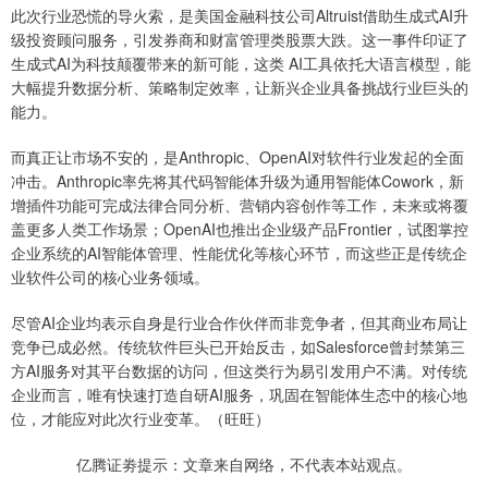
此次行业恐慌的导火索，是美国金融科技公司Altruist借助生成式AI升
级投资顾问服务，引发券商和财富管理类股票大跌。这一事件印证了
生成式AI为科技颠覆带来的新可能，这类 AI工具依托大语言模型，能
大幅提升数据分析、策略制定效率，让新兴企业具备挑战行业巨头的
能力。
而真正让市场不安的，是Anthropic、OpenAI对软件行业发起的全面
冲击。Anthropic率先将其代码智能体升级为通用智能体Cowork，新
增插件功能可完成法律合同分析、营销内容创作等工作，未来或将覆
盖更多人类工作场景；OpenAI也推出企业级产品Frontier，试图掌控
企业系统的AI智能体管理、性能优化等核心环节，而这些正是传统企
业软件公司的核心业务领域。
尽管AI企业均表示自身是行业合作伙伴而非竞争者，但其商业布局让
竞争已成必然。传统软件巨头已开始反击，如Salesforce曾封禁第三
方AI服务对其平台数据的访问，但这类行为易引发用户不满。对传统
企业而言，唯有快速打造自研AI服务，巩固在智能体生态中的核心地
位，才能应对此次行业变革。（旺旺）
亿腾证劵提示：文章来自网络，不代表本站观点。