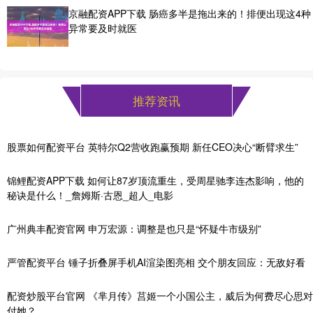
京融配资APP下载 肠癌多半是拖出来的！排便出现这4种
异常要及时就医
推荐资讯
股票如何配资平台 英特尔Q2营收跑赢预期 新任CEO决心“断臂求生”
锦鲤配资APP下载 如何让87岁顶流重生，受周星驰李连杰影响，他的
秘诀是什么！_詹姆斯·古恩_超人_电影
广州典丰配资官网 申万宏源：调整是也只是“怀疑牛市级别”
严管配资平台 锤子折叠屏手机AI渲染图亮相 交个朋友回应：无敌好看
配资炒股平台官网 《芈月传》莒姬一个小国公主，威后为何费尽心思对
付她？