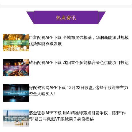
热点资讯
巨富配资APP下载 全域布局强根基，华润新能源以规模
优势赋能双碳发展
砖石配资APP下载 沈阳首个多能耦合绿色供能项目投运
好配资官网APP下载 12月22日收盘, 这些个股迎来主力
资金大幅买入!
盛金证券APP下载 用AI精准球落点引发争议，陈梦“作
弊”疑云与佩戴VR眼镜男子身份揭秘