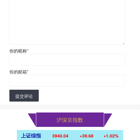
你的昵称
*
你的邮箱
*
提交评论
沪深京指数
上证综指
3940.04
+39.68
+1.02%